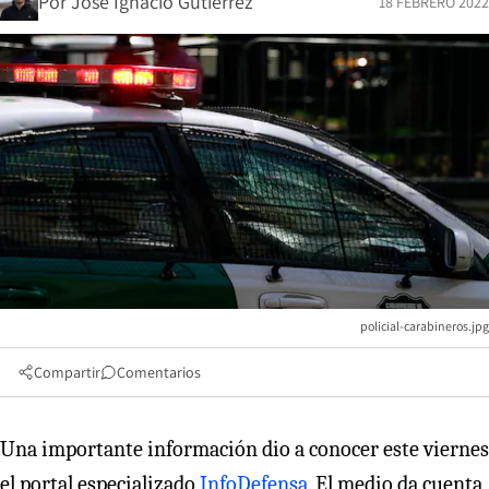
Por
José Ignacio Gutiérrez
18 FEBRERO 2022
policial-carabineros.jpg
Compartir
Comentarios
Una importante información dio a conocer este viernes
el portal especializado
InfoDefensa
. El medio da cuenta