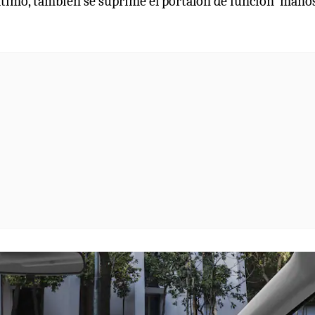
ltimo, también se suprime el portalón de función ‘mano