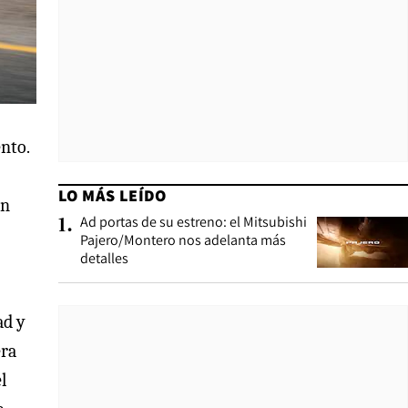
nto.
LO MÁS LEÍDO
on
Ad portas de su estreno: el Mitsubishi
1
.
Pajero/Montero nos adelanta más
detalles
ad y
era
l