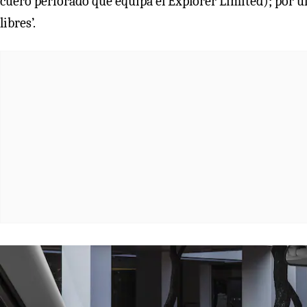
cuero perforado que equipa el Explorer Limited); por ú
libres’.