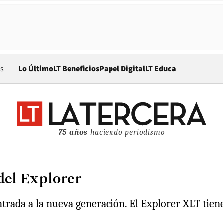
Opens in new window
os
Lo Último
LT Beneficios
Papel Digital
LT Educa
75 años
haciendo periodismo
 del Explorer
rada a la nueva generación. El Explorer XLT tiene