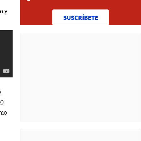
o y
SUSCRÍBETE
0
10
umo