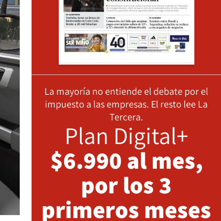
La mayoría no entiende el debate por el
impuesto a las empresas. El resto lee La
Tercera.
Plan Digital+
$6.990 al mes,
por los 3
primeros meses