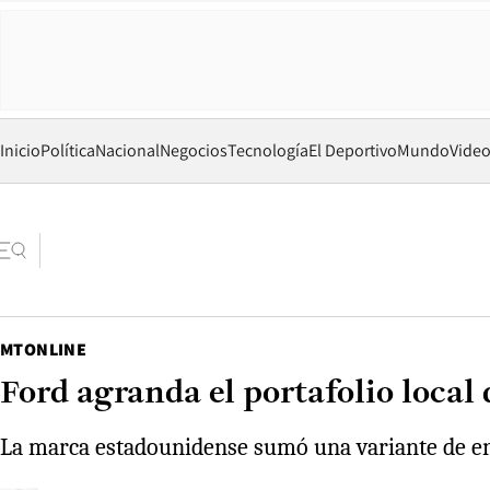
Inicio
Política
Nacional
Negocios
Tecnología
El Deportivo
Mundo
Vide
MTONLINE
Ford agranda el portafolio local
La marca estadounidense sumó una variante de ent