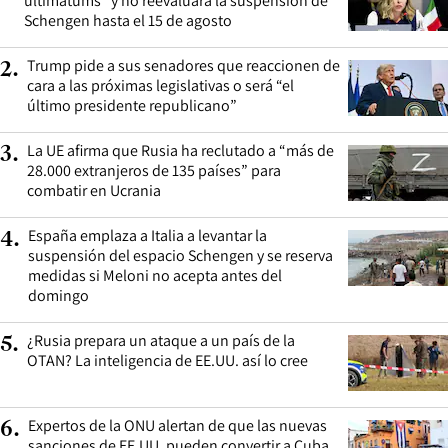
ultimátums” y no reevaluará la suspensión de
Schengen hasta el 15 de agosto
Trump pide a sus senadores que reaccionen de
2
.
cara a las próximas legislativas o será “el
último presidente republicano”
La UE afirma que Rusia ha reclutado a “más de
3
.
28.000 extranjeros de 135 países” para
combatir en Ucrania
España emplaza a Italia a levantar la
4
.
suspensión del espacio Schengen y se reserva
medidas si Meloni no acepta antes del
domingo
¿Rusia prepara un ataque a un país de la
5
.
OTAN? La inteligencia de EE.UU. así lo cree
Expertos de la ONU alertan de que las nuevas
6
.
sanciones de EE.UU. pueden convertir a Cuba