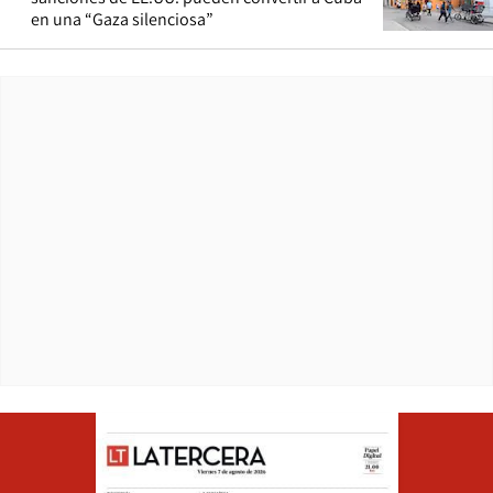
en una “Gaza silenciosa”
Opens in ne