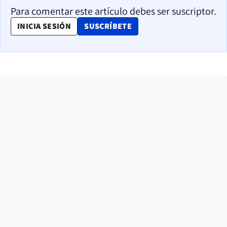
Para comentar este artículo debes ser suscriptor.
OPENS IN NEW WINDOW
INICIA SESIÓN
SUSCRÍBETE