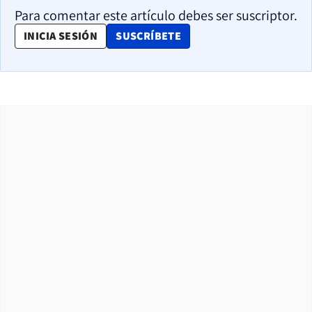
Para comentar este artículo debes ser suscriptor.
OPENS IN NEW WINDOW
INICIA SESIÓN
SUSCRÍBETE