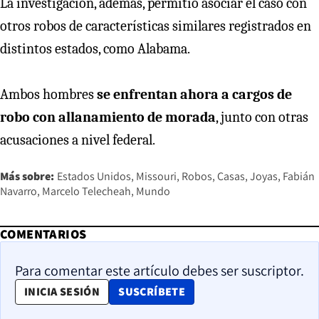
La investigación, además, permitió asociar el caso con
otros robos de características similares registrados en
distintos estados, como Alabama.
Ambos hombres
se enfrentan ahora a cargos de
robo con allanamiento de morada
, junto con otras
acusaciones a nivel federal.
Más sobre:
Estados Unidos
Missouri
Robos
Casas
Joyas
Fabián
Navarro
Marcelo Telecheah
Mundo
COMENTARIOS
Para comentar este artículo debes ser suscriptor.
OPENS IN NEW WINDOW
INICIA SESIÓN
SUSCRÍBETE