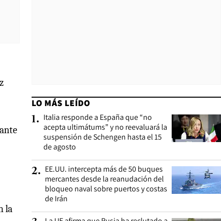
z
LO MÁS LEÍDO
Italia responde a España que “no
1
.
acepta ultimátums” y no reevaluará la
 ante
suspensión de Schengen hasta el 15
de agosto
EE.UU. intercepta más de 50 buques
2
.
mercantes desde la reanudación del
bloqueo naval sobre puertos y costas
de Irán
n la
La UE afirma que Rusia ha reclutado a