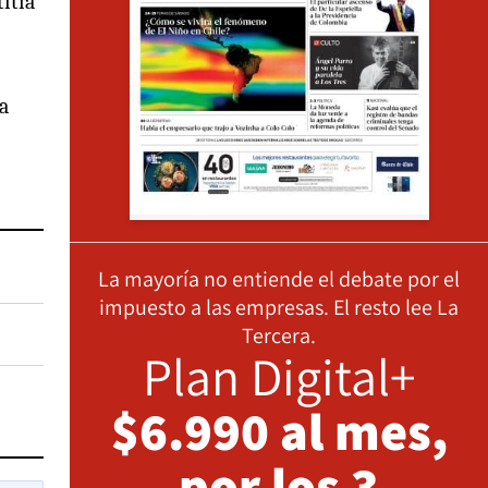
itia
a
La mayoría no entiende el debate por el
impuesto a las empresas. El resto lee La
Tercera.
Plan Digital+
$6.990 al mes,
por los 3