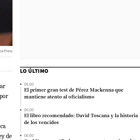
pa Press
LO ÚLTIMO
06:00
rar
El primer gran test de Pérez Mackenna que
 por
mantiene atento al oficialismo
06:00
El libro recomendado: David Toscana y la historia
de los vencidos
ica
ey de
06:00