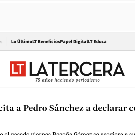
Opens in new window
os
Lo Último
LT Beneficios
Papel Digital
LT Educa
75 años
haciendo periodismo
cita a Pedro Sánchez a declarar 
ue el pasado viernes Begoña Gómez se acogiera a su