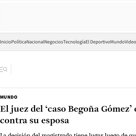
Inicio
Política
Nacional
Negocios
Tecnología
El Deportivo
Mundo
Vide
MUNDO
El juez del ‘caso Begoña Gómez’ 
contra su esposa
La decisión del magistrado tiene lugar luego de q