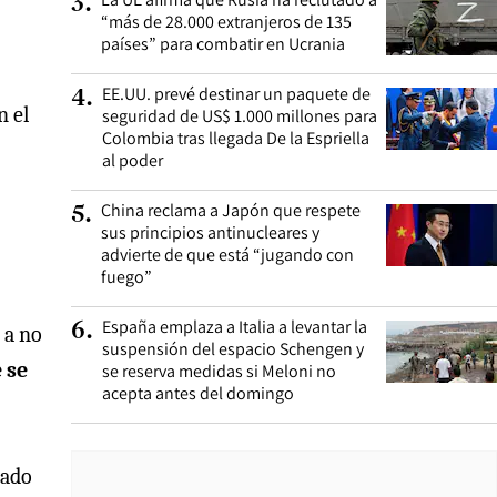
3
.
“más de 28.000 extranjeros de 135
países” para combatir en Ucrania
EE.UU. prevé destinar un paquete de
4
.
n el
seguridad de US$ 1.000 millones para
Colombia tras llegada De la Espriella
al poder
China reclama a Japón que respete
5
.
sus principios antinucleares y
advierte de que está “jugando con
fuego”
España emplaza a Italia a levantar la
6
.
 a no
suspensión del espacio Schengen y
 se
se reserva medidas si Meloni no
acepta antes del domingo
dado