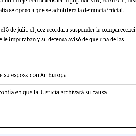
mbién ejercen la acusación popular Vox, Hazte Oír, Iust
ía se opuso a que se admitiera la denuncia inicial.
el 5 de julio el juez acordara suspender la comparecenci
 le imputaban y su defensa avisó de que una de las
de su esposa con Air Europa
nfía en que la Justicia archivará su causa