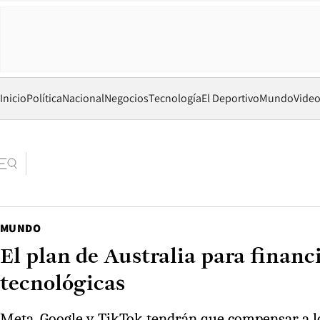
Inicio
Política
Nacional
Negocios
Tecnología
El Deportivo
Mundo
Vide
MUNDO
El plan de Australia para finan
tecnológicas
Meta, Google y TikTok tendrán que compensar a lo