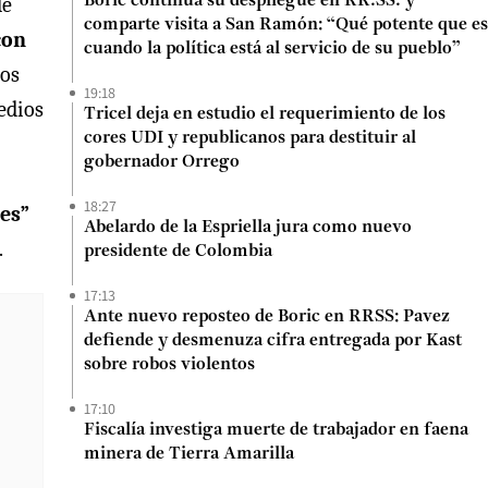
de
Boric continúa su despliegue en RR.SS. y
comparte visita a San Ramón: “Qué potente que es
con
cuando la política está al servicio de su pueblo”
los
19:18
edios
Tricel deja en estudio el requerimiento de los
cores UDI y republicanos para destituir al
gobernador Orrego
18:27
les”
Abelardo de la Espriella jura como nuevo
.
presidente de Colombia
17:13
Ante nuevo reposteo de Boric en RRSS: Pavez
defiende y desmenuza cifra entregada por Kast
sobre robos violentos
17:10
Fiscalía investiga muerte de trabajador en faena
minera de Tierra Amarilla