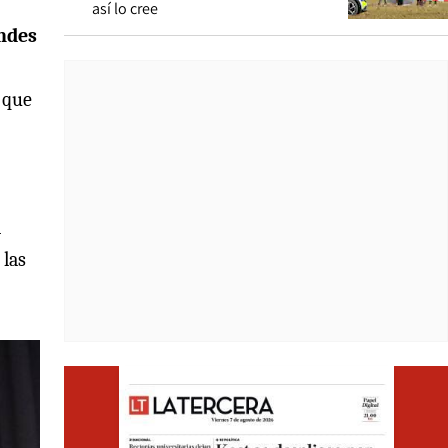
así lo cree
andes
 que
l
 las
Opens i