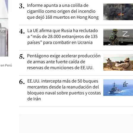
Informe apunta a una colilla de
3
.
cigarrillo como origen del incendio
que dejó 168 muertos en Hong Kong
La UE afirma que Rusia ha reclutado
4
.
a “más de 28.000 extranjeros de 135
países” para combatir en Ucrania
Pentágono exige acelerar producción
5
.
de armas ante fuerte caída de
 en Perú
reservas de municiones de EE.UU.
EE.UU. intercepta más de 50 buques
6
.
mercantes desde la reanudación del
bloqueo naval sobre puertos y costas
de Irán