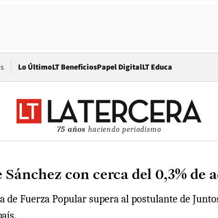
Opens in new window
os
Lo Último
LT Beneficios
Papel Digital
LT Educa
75 años
haciendo periodismo
 Sánchez con cerca del 0,3% de a
ta de Fuerza Popular supera al postulante de Junto
aís.