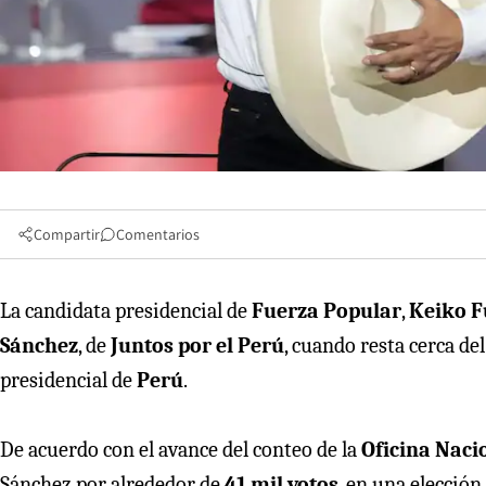
Compartir
Comentarios
La candidata presidencial de
Fuerza Popular
,
Keiko F
Sánchez
, de
Juntos por el Perú
, cuando resta cerca de
presidencial de
Perú
.
De acuerdo con el avance del conteo de la
Oficina Naci
Sánchez por alrededor de
41 mil votos
, en una elección