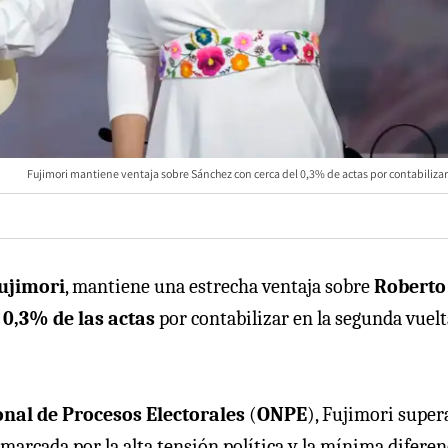
Fujimori mantiene ventaja sobre Sánchez con cerca del 0,3% de actas por contabilizar
ujimori
, mantiene una estrecha ventaja sobre
Roberto
l
0,3% de las actas
por contabilizar en la segunda vuelt
onal de Procesos Electorales
(
ONPE
), Fujimori super
 marcada por la alta tensión política y la mínima diferen