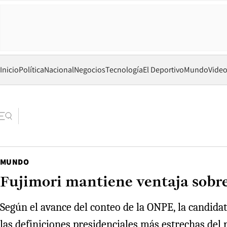
Inicio
Política
Nacional
Negocios
Tecnología
El Deportivo
Mundo
Vide
MUNDO
Fujimori mantiene ventaja sobre
Según el avance del conteo de la ONPE, la candida
las definiciones presidenciales más estrechas del p