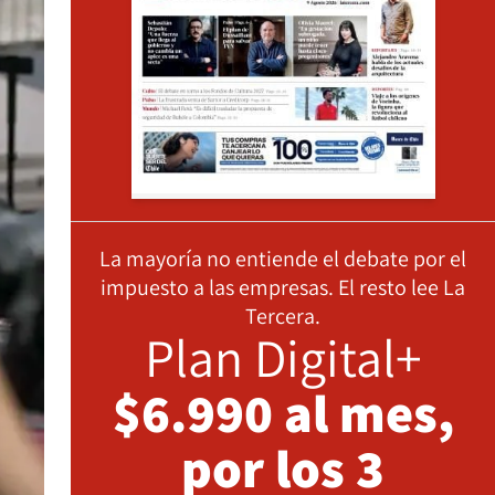
La mayoría no entiende el debate por el
impuesto a las empresas. El resto lee La
Tercera.
Plan Digital+
$6.990 al mes,
por los 3