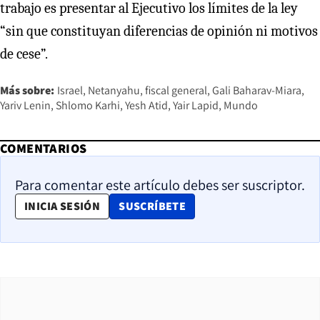
trabajo es presentar al Ejecutivo los límites de la ley
“sin que constituyan diferencias de opinión ni motivos
de cese”.
Más sobre:
Israel
Netanyahu
fiscal general
Gali Baharav-Miara
Yariv Lenin
Shlomo Karhi
Yesh Atid
Yair Lapid
Mundo
COMENTARIOS
Para comentar este artículo debes ser suscriptor.
OPENS IN NEW WINDOW
INICIA SESIÓN
SUSCRÍBETE