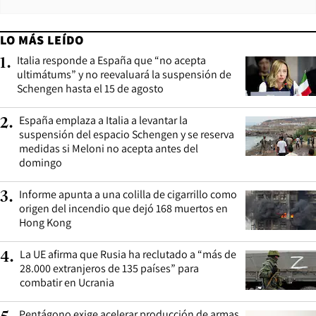
LO MÁS LEÍDO
Italia responde a España que “no acepta
1
.
ultimátums” y no reevaluará la suspensión de
Schengen hasta el 15 de agosto
España emplaza a Italia a levantar la
2
.
suspensión del espacio Schengen y se reserva
medidas si Meloni no acepta antes del
domingo
Informe apunta a una colilla de cigarrillo como
3
.
origen del incendio que dejó 168 muertos en
Hong Kong
La UE afirma que Rusia ha reclutado a “más de
4
.
28.000 extranjeros de 135 países” para
combatir en Ucrania
Pentágono exige acelerar producción de armas