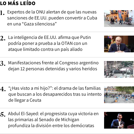
LO MÁS LEÍDO
Expertos de la ONU alertan de que las nuevas
1
.
sanciones de EE.UU. pueden convertir a Cuba
en una “Gaza silenciosa”
La inteligencia de EE.UU. afirma que Putin
2
.
podría poner a prueba a la OTAN con un
ataque limitado contra un país aliado
Manifestaciones frente al Congreso argentino
3
.
dejan 12 personas detenidas y varios heridos
“¿Has visto a mi hijo?”: el drama de las familias
4
.
que buscan a los desaparecidos tras su intento
de llegar a Ceuta
Abdul El-Sayed: el progresista cuya victoria en
5
.
las primarias al Senado de Michigan
profundiza la división entre los demócratas