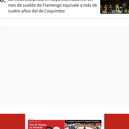
6
.
mes de sueldo de Flamengo equivale a más de
cuatro años del de Coquimbo
Opens in ne