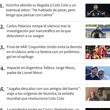
Vozinha aborda su llegada a Colo Colo y un
1
.
eventual retiro: “He hablado de parar, pero
tengo que pensar con calma”
Carlos Palacios rompe el silencio tras la
2
.
investigación por narcotráfico en la que
detuvieron a su suegro
Final de VAR: Coquimbo Unido evita la derrota
3
.
en el clásico ante La Serena con un polémico
gol en el epílogo
Impacto en Argentina: fallece Jorge Messi,
4
.
padre de Lionel Messi
“Jugaba descalzo con sus amigos del barrio”:
5
.
viaje a los orígenes de Vozinha, la estrella
mundial que revoluciona Colo Colo
La modestia pirata en Copa Libertadores: un