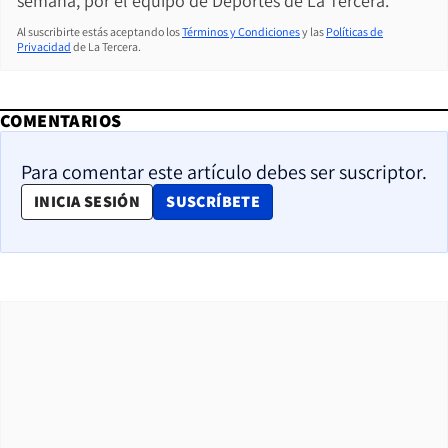
semana, por el equipo de Deportes de La Tercera.
Al suscribirte estás aceptando los
Términos y Condiciones
y las
Políticas de
Privacidad
de La Tercera.
COMENTARIOS
Para comentar este artículo debes ser suscriptor.
OPENS IN NEW WINDOW
INICIA SESIÓN
SUSCRÍBETE