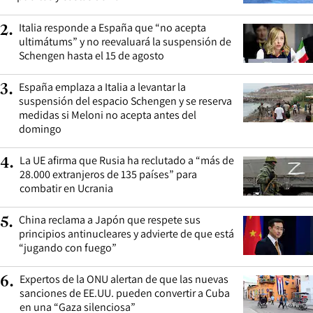
Italia responde a España que “no acepta
2
.
ultimátums” y no reevaluará la suspensión de
Schengen hasta el 15 de agosto
España emplaza a Italia a levantar la
3
.
suspensión del espacio Schengen y se reserva
medidas si Meloni no acepta antes del
domingo
La UE afirma que Rusia ha reclutado a “más de
4
.
28.000 extranjeros de 135 países” para
combatir en Ucrania
China reclama a Japón que respete sus
5
.
principios antinucleares y advierte de que está
“jugando con fuego”
Expertos de la ONU alertan de que las nuevas
6
.
sanciones de EE.UU. pueden convertir a Cuba
en una “Gaza silenciosa”