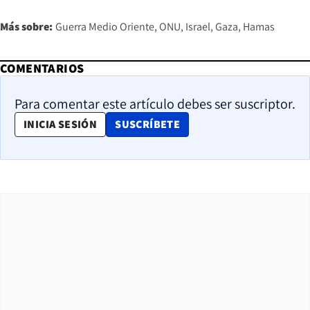
Más sobre:
Guerra Medio Oriente
ONU
Israel
Gaza
Hamas
COMENTARIOS
Para comentar este artículo debes ser suscriptor.
OPENS IN NEW WINDOW
INICIA SESIÓN
SUSCRÍBETE