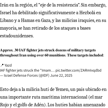
Irán en la región, el “eje de la resistencia”. Sin embargo,
Israel ha debilitado significativamente a Hezbolá en
Líbano y a Hamas en Gaza, y las milicias iraquíes, en su
mayoría, se han retirado de los ataques a bases
estadounidenses.
𝐀𝐩𝐩𝐫𝐨𝐱. 𝟑𝟎 𝐈𝐀𝐅 𝐟𝐢𝐠𝐡𝐭𝐞𝐫 𝐣𝐞𝐭𝐬 𝐬𝐭𝐫𝐮𝐜𝐤 𝐝𝐨𝐳𝐞𝐧𝐬 𝐨𝐟 𝐦𝐢𝐥𝐢𝐭𝐚𝐫𝐲 𝐭𝐚𝐫𝐠𝐞𝐭𝐬
𝐭𝐡𝐫𝐨𝐮𝐠𝐡𝐨𝐮𝐭 𝐈𝐫𝐚𝐧 𝐮𝐬𝐢𝐧𝐠 𝐨𝐯𝐞𝐫 𝟔𝟎 𝐦𝐮𝐧𝐢𝐭𝐢𝐨𝐧𝐬. 𝐓𝐡𝐞𝐬𝐞 𝐭𝐚𝐫𝐠𝐞𝐭𝐬 𝐢𝐧𝐜𝐥𝐮𝐝𝐞𝐝:
📍 Yazd
IAF fighter jets struck the "Imam…
pic.twitter.com/ZARmIvqdbd
— Israel Defense Forces (@IDF)
June 22, 2025
Esto deja a la milicia hutí de Yemen, un país ubicado en
una importante ruta marítima internacional (el mar
Rojo y el golfo de Adén). Los hutíes habían amenazado