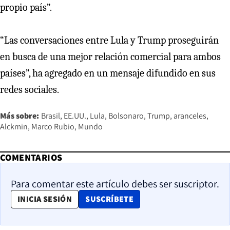
propio país”.
“Las conversaciones entre Lula y Trump proseguirán
en busca de una mejor relación comercial para ambos
países”, ha agregado en un mensaje difundido en sus
redes sociales.
Más sobre:
Brasil
EE.UU.
Lula
Bolsonaro
Trump
aranceles
Alckmin
Marco Rubio
Mundo
COMENTARIOS
Para comentar este artículo debes ser suscriptor.
OPENS IN NEW WINDOW
INICIA SESIÓN
SUSCRÍBETE