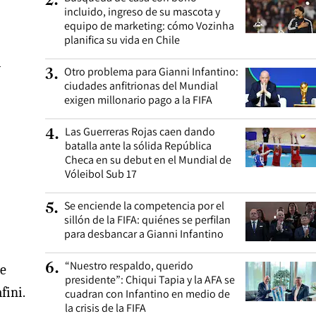
2
.
incluido, ingreso de su mascota y
equipo de marketing: cómo Vozinha
planifica su vida en Chile
l
Otro problema para Gianni Infantino:
3
.
ciudades anfitrionas del Mundial
exigen millonario pago a la FIFA
Las Guerreras Rojas caen dando
4
.
batalla ante la sólida República
Checa en su debut en el Mundial de
Vóleibol Sub 17
Se enciende la competencia por el
5
.
sillón de la FIFA: quiénes se perfilan
para desbancar a Gianni Infantino
“Nuestro respaldo, querido
6
.
de
presidente”: Chiqui Tapia y la AFA se
fini.
cuadran con Infantino en medio de
la crisis de la FIFA