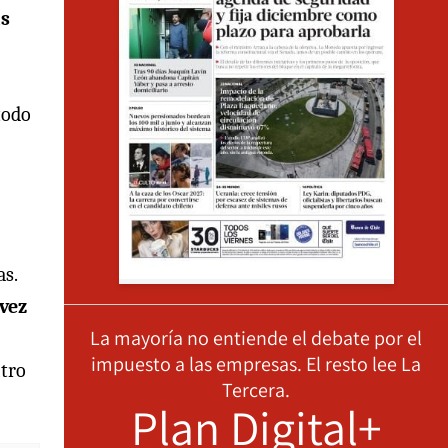
as
todo
as.
 vez
La mayoría no entiende el debate por el
impuesto a las empresas. El resto lee La
itro
Tercera.
Plan Digital+