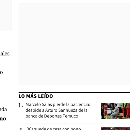
ales.
do
LO MÁS LEÍDO
Marcelo Salas pierde la paciencia:
1
.
zada
despide a Arturo Sanhueza de la
banca de Deportes Temuco
ano
Búsqueda de casa con bono