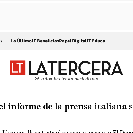
Opens in new window
os
Lo Último
LT Beneficios
Papel Digital
LT Educa
75 años
haciendo periodismo
l informe de la prensa italiana 
el libro que lleva trata el suceso, repasa con El D