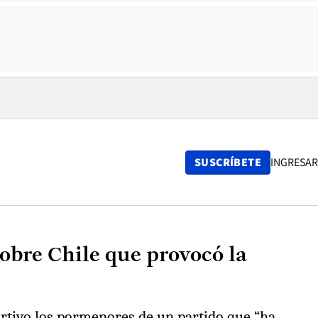
SUSCRÍBETE
INGRESAR
sobre Chile que provocó la
eportivo los pormenores de un partido que “ha