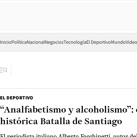
Inicio
Política
Nacional
Negocios
Tecnología
El Deportivo
Mundo
Vide
EL DEPORTIVO
“Analfabetismo y alcoholismo”: e
histórica Batalla de Santiago
El periodista italiano Alberto Facchinetti, autor d