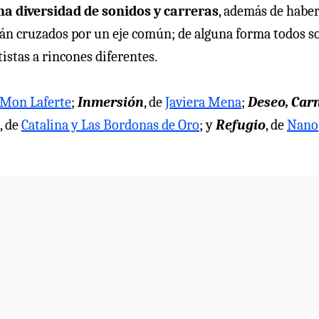
a diversidad de sonidos y carreras
, además de habe
tán cruzados por un eje común; de alguna forma todos s
tistas a rincones diferentes.
Mon Laferte
;
Inmersión
, de
Javiera Mena
;
Deseo, Car
, de
Catalina y Las Bordonas de Oro
; y
Refugio
, de
Nano