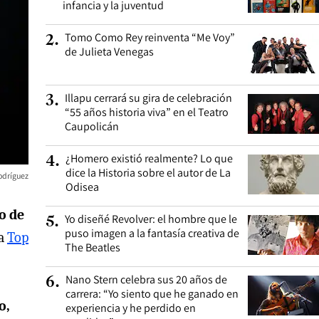
infancia y la juventud
Tomo Como Rey reinventa “Me Voy”
2
.
de Julieta Venegas
Illapu cerrará su gira de celebración
3
.
“55 años historia viva” en el Teatro
Caupolicán
¿Homero existió realmente? Lo que
4
.
dice la Historia sobre el autor de La
odríguez
Odisea
o de
Yo diseñé Revolver: el hombre que le
5
.
puso imagen a la fantasía creativa de
ta
Top
The Beatles
Nano Stern celebra sus 20 años de
6
.
carrera: “Yo siento que he ganado en
o,
experiencia y he perdido en