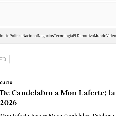
Inicio
Política
Nacional
Negocios
Tecnología
El Deportivo
Mundo
Vide
CULTO
De Candelabro a Mon Laferte: la
2026
Mon Laferte, Javiera Mena, Candelabro, Catalina y