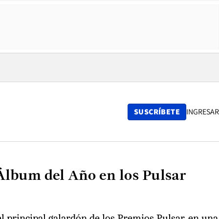
SUSCRÍBETE
INGRESAR
 Álbum del Año en los Pulsar
 principal galardón de los Premios Pulsar, en una