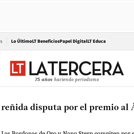
Opens in new window
os
Lo Último
LT Beneficios
Papel Digital
LT Educa
75 años
haciendo periodismo
 reñida disputa por el premio al
 Las Bordonas de Oro y Nano Stern compiten por el