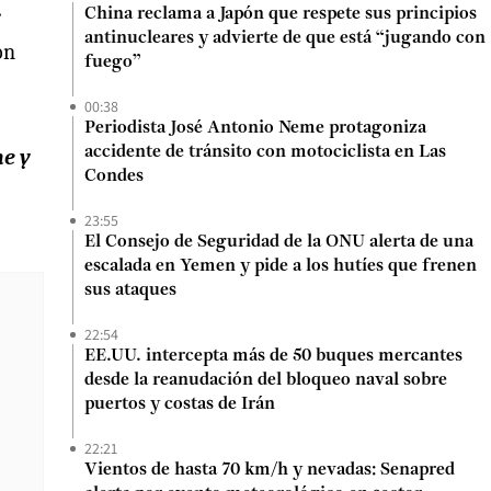
r
China reclama a Japón que respete sus principios
antinucleares y advierte de que está “jugando con
on
fuego”
00:38
Periodista José Antonio Neme protagoniza
accidente de tránsito con motociclista en Las
ne y
Condes
23:55
El Consejo de Seguridad de la ONU alerta de una
escalada en Yemen y pide a los hutíes que frenen
sus ataques
22:54
EE.UU. intercepta más de 50 buques mercantes
desde la reanudación del bloqueo naval sobre
puertos y costas de Irán
22:21
Vientos de hasta 70 km/h y nevadas: Senapred