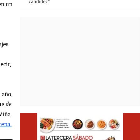
candidez”
en un
ajes
ecir,
 año,
he de
 Viña
Opens i
rena.