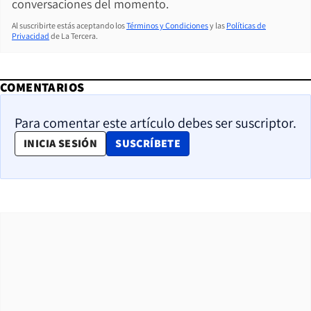
conversaciones del momento.
Al suscribirte estás aceptando los
Términos y Condiciones
y las
Políticas de
Privacidad
de La Tercera.
COMENTARIOS
Para comentar este artículo debes ser suscriptor.
OPENS IN NEW WINDOW
INICIA SESIÓN
SUSCRÍBETE