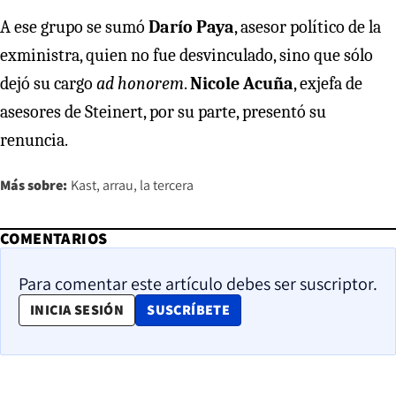
A ese grupo se sumó
Darío Paya
, asesor político de la
exministra, quien no fue desvinculado, sino que sólo
dejó su cargo
ad honorem
.
Nicole Acuña
, exjefa de
asesores de Steinert, por su parte, presentó su
renuncia.
Más sobre:
Kast
arrau
la tercera
COMENTARIOS
Para comentar este artículo debes ser suscriptor.
OPENS IN NEW WINDOW
INICIA SESIÓN
SUSCRÍBETE