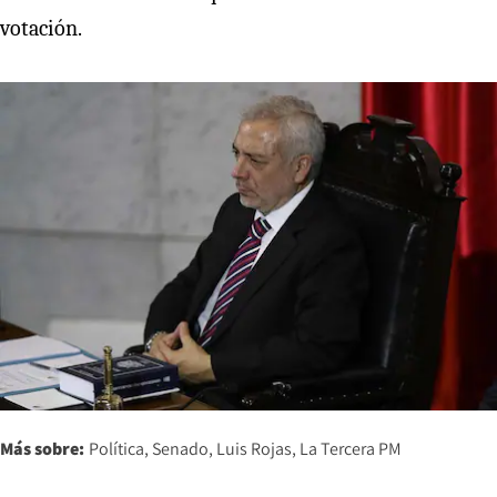
votación.
Más sobre:
Política
Senado
Luis Rojas
La Tercera PM