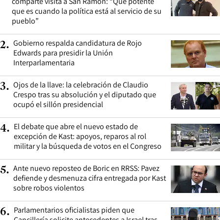
comparte visita a San Ramón: “Qué potente
que es cuando la política está al servicio de su
pueblo”
Gobierno respalda candidatura de Rojo
2
.
Edwards para presidir la Unión
Interparlamentaria
Ojos de la llave: la celebración de Claudio
3
.
Crespo tras su absolución y el diputado que
ocupó el sillón presidencial
El debate que abre el nuevo estado de
4
.
excepción de Kast: apoyos, reparos al rol
militar y la búsqueda de votos en el Congreso
Ante nuevo reposteo de Boric en RRSS: Pavez
5
.
defiende y desmenuza cifra entregada por Kast
sobre robos violentos
Parlamentarios oficialistas piden que
6
.
Cancillería solicite antecedentes a Israel tras