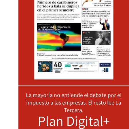
La mayoría no entiende el debate por el
impuesto a las empresas. El resto lee La
Tercera.
Plan Digital+