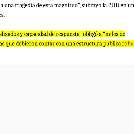
a una tragedia de esta magnitud”, subrayó la PUD en u
s.
alizados y capacidad de respuesta” obligó a “miles de
as que debieron contar con una estructura pública robu