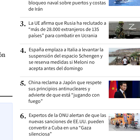
bloqueo naval sobre puertos y costas
de Irán
La UE afirma que Rusia ha reclutado a
3
.
“más de 28.000 extranjeros de 135
países” para combatir en Ucrania
España emplaza a Italia a levantar la
4
.
ión
suspensión del espacio Schengen y
se reserva medidas si Meloni no
acepta antes del domingo
China reclama a Japón que respete
5
.
sus principios antinucleares y
advierte de que está “jugando con
fuego”
Expertos de la ONU alertan de que las
6
.
nuevas sanciones de EE.UU. pueden
convertir a Cuba en una “Gaza
silenciosa”