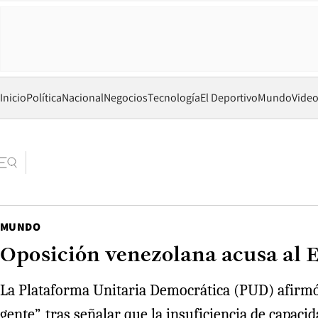
Inicio
Política
Nacional
Negocios
Tecnología
El Deportivo
Mundo
Vide
MUNDO
Oposición venezolana acusa al E
La Plataforma Unitaria Democrática (PUD) afirmó q
gente”, tras señalar que la insuficiencia de capac