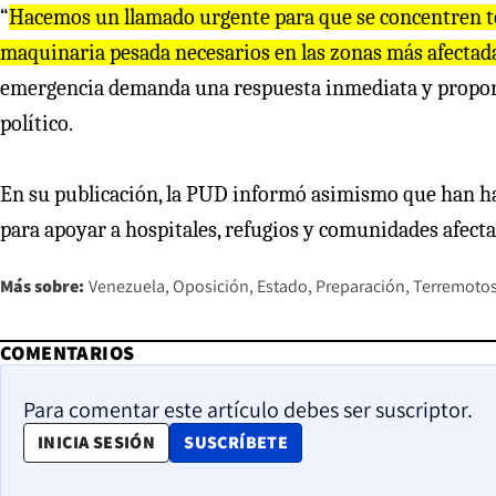
“
Hacemos un llamado urgente para que se concentren to
maquinaria pesada necesarios en las zonas más afectad
emergencia demanda una respuesta inmediata y proporcio
político.
En su publicación, la PUD informó asimismo que han ha
para apoyar a hospitales, refugios y comunidades afecta
Más sobre:
Venezuela
Oposición
Estado
Preparación
Terremoto
COMENTARIOS
Para comentar este artículo debes ser suscriptor.
OPENS IN NEW WINDOW
INICIA SESIÓN
SUSCRÍBETE