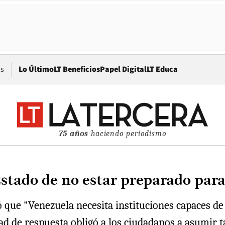
Opens in new window
os
Lo Último
LT Beneficios
Papel Digital
LT Educa
75 años
haciendo periodismo
stado de no estar preparado par
ue "Venezuela necesita instituciones capaces de p
idad de respuesta obligó a los ciudadanos a asumir