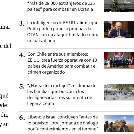
“más de 28.000 extranjeros de 135
países” para combatir en Ucrania
La inteligencia de EE.UU. afirma que
3
.
lamar
Putin podría poner a prueba a la
OTAN con un ataque limitado contra
un país aliado
e del
Con Chile entre sus miembros:
4
.
EE.UU. crea fuerza operativa con 18
países de América para combatir el
crimen organizado
“¿Has visto a mi hijo?”: el drama de
5
.
las familias que buscan a los
 qué
desaparecidos tras su intento de
llegar a Ceuta
ede
ión,
Líbano e Israel concluyen “antes de
6
.
lo previsto” otra jornada de diálogo
y su
por “acontecimientos en el terreno”