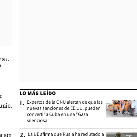
ntes,
a
LO MÁS LEÍDO
e
Expertos de la ONU alertan de que las
1
.
junio.
nuevas sanciones de EE.UU. pueden
convertir a Cuba en una “Gaza
silenciosa”
La UE afirma que Rusia ha reclutado a
ación
2
.