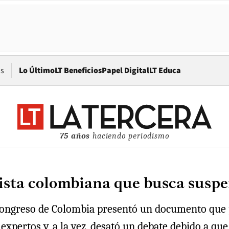
Opens in new window
os
Lo Último
LT Beneficios
Papel Digital
LT Educa
75 años
haciendo periodismo
sta colombiana que busca suspen
 Congreso de Colombia presentó un documento que 
expertos y, a la vez, desató un debate debido a que