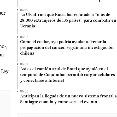
06:49
ser
La UE afirma que Rusia ha reclutado a “más de
28.000 extranjeros de 135 países” para combatir en
Ucrania
06:03
Cómo el cochayuyo podría ayudar a frenar la
no-,
propagación del cáncer, según una investigación
chilena
tar
06:02
Así es el camión azul de Entel que ayudó en el
a Ley
temporal de Coquimbo: permitió cargar celulares
y conectarse a Internet
06:01
Anticipan la llegada de un nuevo sistema frontal a
Santiago: cuándo y cómo sería el evento