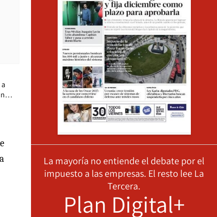
 a
ván…
te
a
La mayoría no entiende el debate por el
impuesto a las empresas. El resto lee La
Tercera.
Plan Digital+