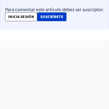
Para comentar este artículo debes ser suscriptor.
OPENS IN NEW WINDOW
INICIA SESIÓN
SUSCRÍBETE