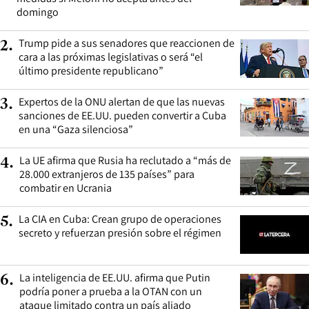
domingo
Trump pide a sus senadores que reaccionen de
2
.
cara a las próximas legislativas o será “el
último presidente republicano”
Expertos de la ONU alertan de que las nuevas
3
.
sanciones de EE.UU. pueden convertir a Cuba
en una “Gaza silenciosa”
La UE afirma que Rusia ha reclutado a “más de
4
.
28.000 extranjeros de 135 países” para
combatir en Ucrania
La CIA en Cuba: Crean grupo de operaciones
5
.
secreto y refuerzan presión sobre el régimen
La inteligencia de EE.UU. afirma que Putin
6
.
podría poner a prueba a la OTAN con un
ataque limitado contra un país aliado