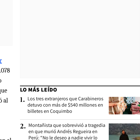
r
.078
o
LO MÁS LEÍDO
que
Los tres extranjeros que Carabineros
1
.
ó al
detuvo con más de $540 millones en
billetes en Coquimbo
Montañista que sobrevivió a tragedia
2
.
en que murió Andrés Regueira en
Perú: “No le deseo a nadie vivir lo