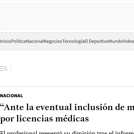
Inicio
Política
Nacional
Negocios
Tecnología
El Deportivo
Mundo
Vide
NACIONAL
“Ante la eventual inclusión de 
por licencias médicas
El profesional presentó su dimisión tras el infor