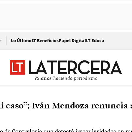
Opens in new window
os
Lo Último
LT Beneficios
Papel Digital
LT Educa
75 años
haciendo periodismo
mi caso”: Iván Mendoza renuncia 
me de Contraloría que detectó irregularidades en m