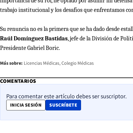
importancia de su rol, he optado por asumir mi defensa f
trabajo institucional y los desafíos que enfrentamos c
Su renuncia no es la primera que se ha dado desde estall
Raúl Domínguez Bastidas
, jefe de la División de Polí
Presidente Gabriel Boric.
Más sobre:
Licencias Médicas
Colegio Médicas
COMENTARIOS
Para comentar este artículo debes ser suscriptor.
OPENS IN NEW WINDOW
INICIA SESIÓN
SUSCRÍBETE