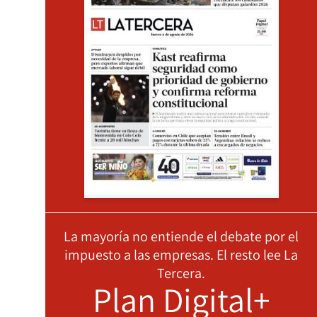
La mayoría no entiende el debate por el
impuesto a las empresas. El resto lee La
Tercera.
Plan Digital+