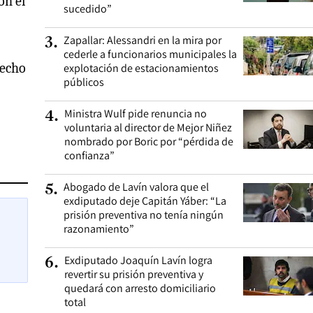
on el
sucedido”
Zapallar: Alessandri en la mira por
3
.
cederle a funcionarios municipales la
hecho
explotación de estacionamientos
públicos
Ministra Wulf pide renuncia no
4
.
voluntaria al director de Mejor Niñez
nombrado por Boric por “pérdida de
confianza”
Abogado de Lavín valora que el
5
.
exdiputado deje Capitán Yáber: “La
prisión preventiva no tenía ningún
razonamiento”
Exdiputado Joaquín Lavín logra
6
.
revertir su prisión preventiva y
quedará con arresto domiciliario
total