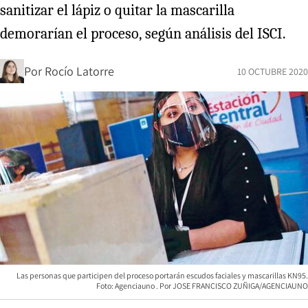
sanitizar el lápiz o quitar la mascarilla
demorarían el proceso, según análisis del ISCI.
Por
Rocío Latorre
10 OCTUBRE 2020
Las personas que participen del proceso portarán escudos faciales y mascarillas KN95.
Foto: Agenciauno
JOSE FRANCISCO ZUÑIGA/AGENCIAUNO