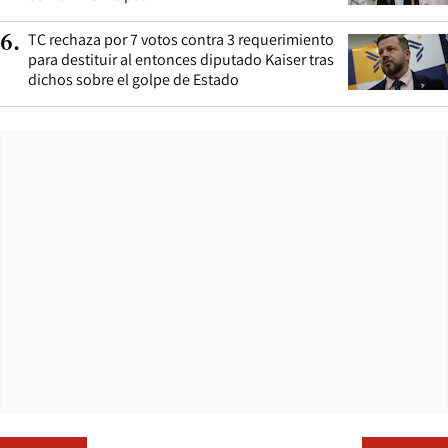
TC rechaza por 7 votos contra 3 requerimiento
6
.
para destituir al entonces diputado Kaiser tras
dichos sobre el golpe de Estado
Opens in ne