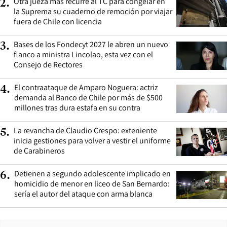
Otra jueza más recurre al TC para congelar en
2
.
la Suprema su cuaderno de remoción por viajar
fuera de Chile con licencia
Bases de los Fondecyt 2027 le abren un nuevo
3
.
flanco a ministra Lincolao, esta vez con el
Consejo de Rectores
El contraataque de Amparo Noguera: actriz
4
.
demanda al Banco de Chile por más de $500
millones tras dura estafa en su contra
La revancha de Claudio Crespo: exteniente
5
.
inicia gestiones para volver a vestir el uniforme
de Carabineros
Detienen a segundo adolescente implicado en
6
.
homicidio de menor en liceo de San Bernardo:
sería el autor del ataque con arma blanca