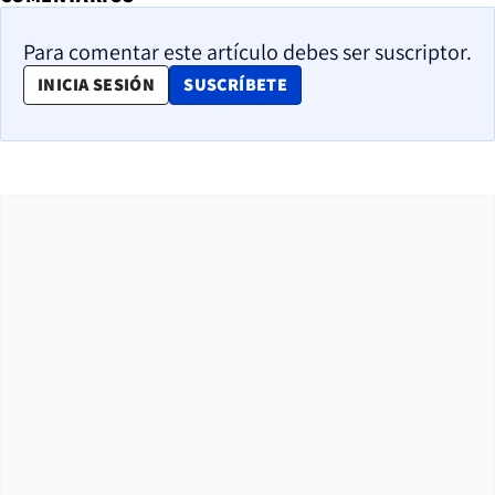
Para comentar este artículo debes ser suscriptor.
OPENS IN NEW WINDOW
INICIA SESIÓN
SUSCRÍBETE