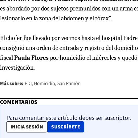
es abordado por dos sujetos premunidos con un arma co
lesionarlo en la zona del abdomen y el tórax”.
El chofer fue llevado por vecinos hasta el hospital Padr
consiguió una orden de entrada y registro del domicilio
fiscal
Paula Flores
por homicidio el miércoles y quedó 
investigación.
Más sobre:
PDI
Homicidio
San Ramón
COMENTARIOS
Para comentar este artículo debes ser suscriptor.
OPENS IN NEW WINDOW
INICIA SESIÓN
SUSCRÍBETE