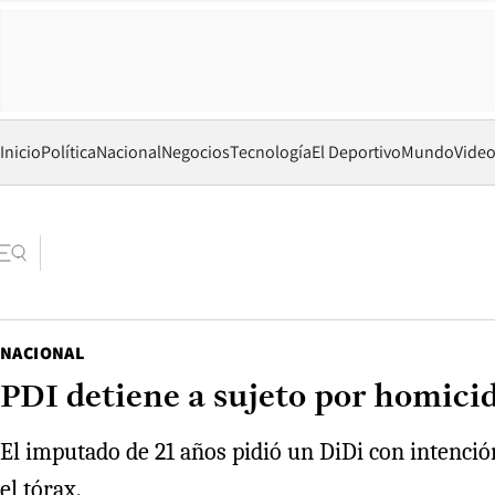
Inicio
Política
Nacional
Negocios
Tecnología
El Deportivo
Mundo
Vide
NACIONAL
PDI detiene a sujeto por homici
El imputado de 21 años pidió un DiDi con intenció
el tórax.