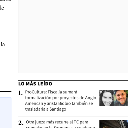
de
 la
LO MÁS LEÍDO
ProCultura: Fiscalía sumará
1
.
formalización por proyectos de Anglo
American y arista Biobío también se
trasladaría a Santiago
Otra jueza más recurre al TC para
2
.
congelar en la Suprema su cuaderno