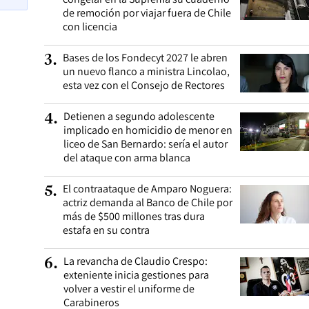
de remoción por viajar fuera de Chile
con licencia
Bases de los Fondecyt 2027 le abren
3
.
un nuevo flanco a ministra Lincolao,
esta vez con el Consejo de Rectores
Detienen a segundo adolescente
4
.
implicado en homicidio de menor en
liceo de San Bernardo: sería el autor
del ataque con arma blanca
El contraataque de Amparo Noguera:
5
.
actriz demanda al Banco de Chile por
más de $500 millones tras dura
estafa en su contra
La revancha de Claudio Crespo:
6
.
exteniente inicia gestiones para
volver a vestir el uniforme de
Carabineros