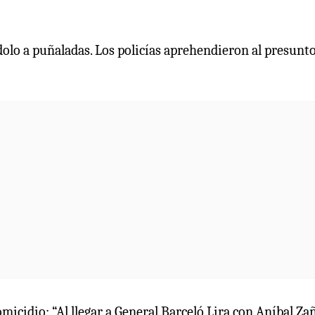
olo a puñaladas. Los policías aprehendieron al presunt
micidio: “Al llegar a General Barceló Lira con Aníbal Za