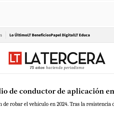
Opens in new window
os
Lo Último
LT Beneficios
Papel Digital
LT Educa
75 años
haciendo periodismo
dio de conductor de aplicación 
n de robar el vehículo en 2024. Tras la resistenci