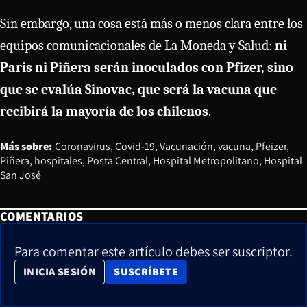
Sin embargo, una cosa está más o menos clara entre los
equipos comunicacionales de La Moneda y Salud:
ni
Paris ni Piñera serán inoculados con Pfizer, sino
que se evalúa Sinovac, que será la vacuna que
recibirá la mayoría de los chilenos
.
Más sobre:
Coronavirus
Covid-19
Vacunación
vacuna
Pfeizer
Piñera
hospitales
Posta Central
Hospital Metropolitano
Hospital
San José
COMENTARIOS
Para comentar este artículo debes ser suscriptor.
OPENS IN NEW WINDOW
INICIA SESIÓN
SUSCRÍBETE