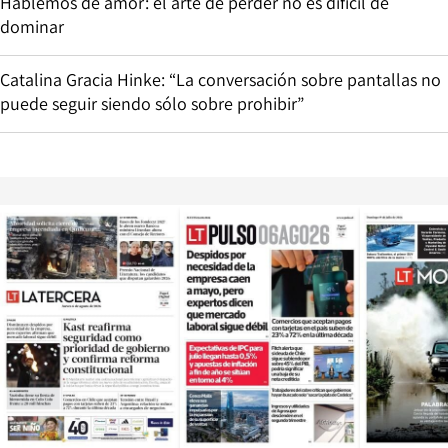
Hablemos de amor: el arte de perder no es difícil de
dominar
Catalina Gracia Hinke: “La conversación sobre pantallas no
puede seguir siendo sólo sobre prohibir”
Opens in new window
Opens in ne