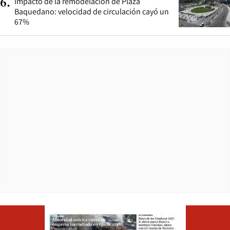
Impacto de la remodelación de Plaza
6
.
Baquedano: velocidad de circulación cayó un
67%
Opens in ne