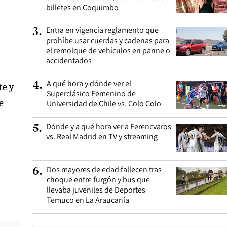
billetes en Coquimbo
Entra en vigencia reglamento que
3
.
prohíbe usar cuerdas y cadenas para
el remolque de vehículos en panne o
accidentados
A qué hora y dónde ver el
4
.
te y
Superclásico Femenino de
e
Universidad de Chile vs. Colo Colo
Dónde y a qué hora ver a Ferencvaros
5
.
vs. Real Madrid en TV y streaming
l
Dos mayores de edad fallecen tras
6
.
choque entre furgón y bus que
llevaba juveniles de Deportes
Temuco en La Araucanía