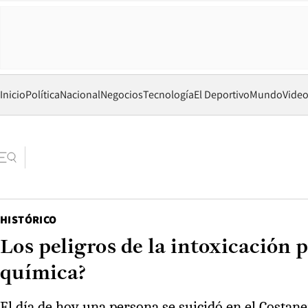
Inicio
Política
Nacional
Negocios
Tecnología
El Deportivo
Mundo
Vide
HISTÓRICO
Los peligros de la intoxicación 
química?
El día de hoy una persona se suicidó en el Costa