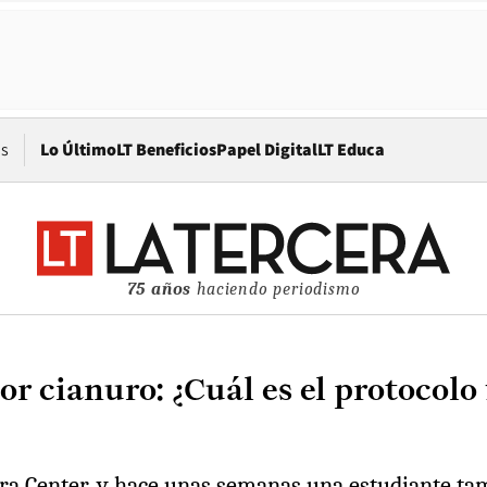
Opens in new window
os
Lo Último
LT Beneficios
Papel Digital
LT Educa
75 años
haciendo periodismo
por cianuro: ¿Cuál es el protocol
nera Center, y hace unas semanas una estudiante t