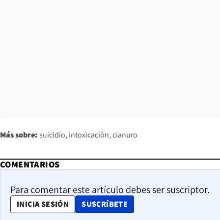
Más sobre:
suicidio
intoxicación
cianuro
COMENTARIOS
Para comentar este artículo debes ser suscriptor.
OPENS IN NEW WINDOW
INICIA SESIÓN
SUSCRÍBETE