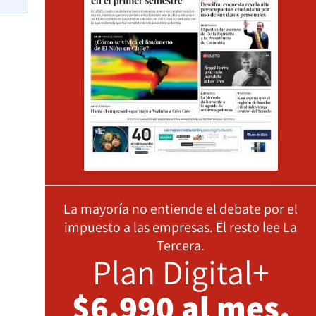
La mayoría no entiende el debate por el
impuesto a las empresas. El resto lee La
Tercera.
Plan Digital+
$6.990 al mes,