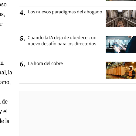
oso
Los nuevos paradigmas del abogado
4
.
s,
ir
Cuando la IA deja de obedecer: un
5
.
nuevo desafío para los directorios
un
La hora del cobre
6
.
l, la
cano,
a de
y el
e la