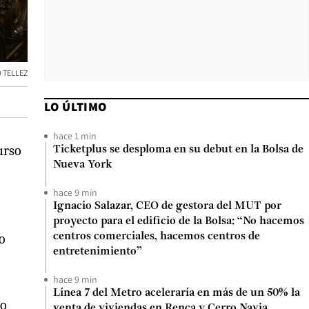
 TELLEZ
LO ÚLTIMO
hace 1 min
urso
Ticketplus se desploma en su debut en la Bolsa de
Nueva York
hace 9 min
Ignacio Salazar, CEO de gestora del MUT por
proyecto para el edificio de la Bolsa: “No hacemos
do
centros comerciales, hacemos centros de
entretenimiento”
hace 9 min
Línea 7 del Metro aceleraría en más de un 50% la
go
venta de viviendas en Renca y Cerro Navia