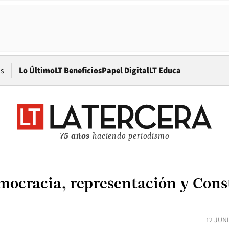
Opens in new window
os
Lo Último
LT Beneficios
Papel Digital
LT Educa
75 años
haciendo periodismo
mocracia, representación y Cons
12 JUN