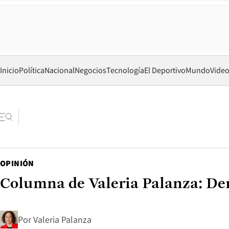
Inicio
Política
Nacional
Negocios
Tecnología
El Deportivo
Mundo
Vide
OPINIÓN
Columna de Valeria Palanza: De
Por
Valeria Palanza