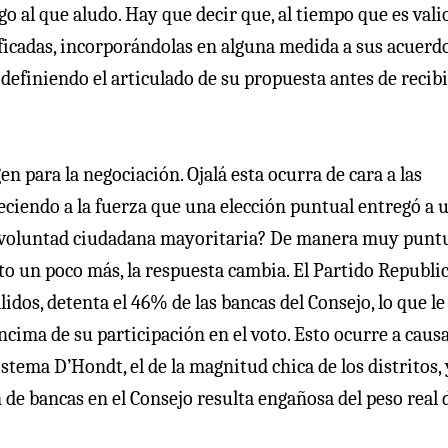
o al que aludo. Hay que decir que, al tiempo que es vali
icadas, incorporándolas en alguna medida a sus acuerdo
 definiendo el articulado de su propuesta antes de recib
n para la negociación. Ojalá esta ocurra de cara a las
eciendo a la fuerza que una elección puntual entregó a 
 voluntad ciudadana mayoritaria? De manera muy puntua
nto un poco más, la respuesta cambia. El Partido Republi
idos, detenta el 46% de las bancas del Consejo, lo que le
cima de su participación en el voto. Esto ocurre a caus
stema D’Hondt, el de la magnitud chica de los distritos, 
 de bancas en el Consejo resulta engañosa del peso real d