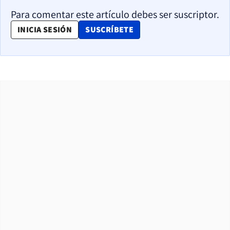
Para comentar este artículo debes ser suscriptor.
OPENS IN NEW WINDOW
INICIA SESIÓN
SUSCRÍBETE