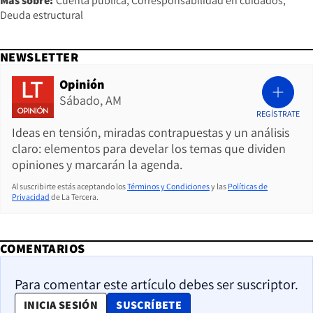
Más sobre:
Cuenta pública
Corresponsabilidad en cuidados
Deuda estructural
NEWSLETTER
Opinión
Sábado, AM
REGÍSTRATE
Ideas en tensión, miradas contrapuestas y un análisis
claro: elementos para develar los temas que dividen
opiniones y marcarán la agenda.
Al suscribirte estás aceptando los
Términos y Condiciones
y las
Políticas de
Privacidad
de La Tercera.
COMENTARIOS
Para comentar este artículo debes ser suscriptor.
OPENS IN NEW WINDOW
INICIA SESIÓN
SUSCRÍBETE