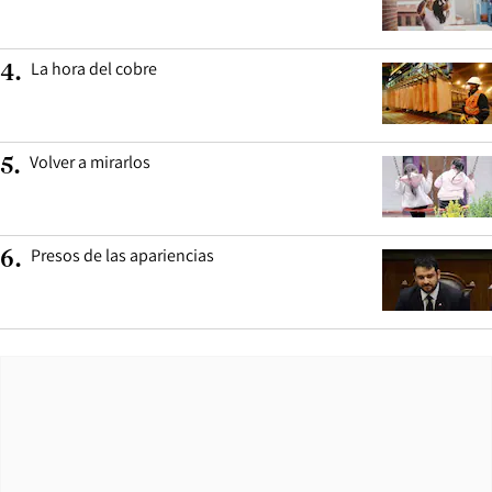
La hora del cobre
4
.
Volver a mirarlos
5
.
Presos de las apariencias
6
.