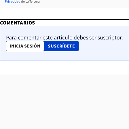
Privacidad
de La Tercera.
COMENTARIOS
Para comentar este artículo debes ser suscriptor.
OPENS IN NEW WINDOW
INICIA SESIÓN
SUSCRÍBETE