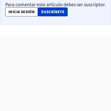
Para comentar este artículo debes ser suscriptor.
OPENS IN NEW WINDOW
INICIA SESIÓN
SUSCRÍBETE