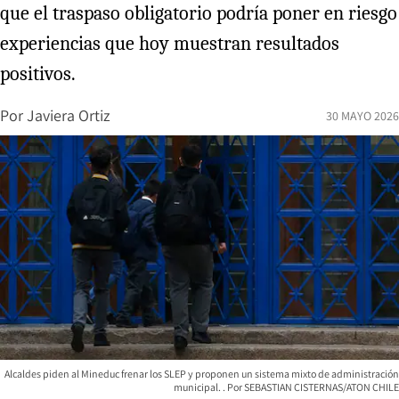
que el traspaso obligatorio podría poner en riesgo
experiencias que hoy muestran resultados
positivos.
Por
Javiera Ortiz
30 MAYO 2026
Alcaldes piden al Mineduc frenar los SLEP y proponen un sistema mixto de administración
municipal.
SEBASTIAN CISTERNAS/ATON CHILE