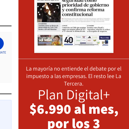
RATE
La mayoría no entiende el debate por el
impuesto a las empresas. El resto lee La
Tercera.
Plan Digital+
$6.990 al mes,
por los 3