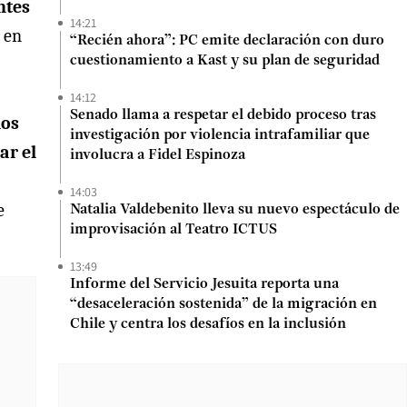
ntes
14:21
a en
“Recién ahora”: PC emite declaración con duro
cuestionamiento a Kast y su plan de seguridad
14:12
Senado llama a respetar el debido proceso tras
dos
investigación por violencia intrafamiliar que
ar el
involucra a Fidel Espinoza
14:03
e
Natalia Valdebenito lleva su nuevo espectáculo de
improvisación al Teatro ICTUS
13:49
Informe del Servicio Jesuita reporta una
“desaceleración sostenida” de la migración en
Chile y centra los desafíos en la inclusión