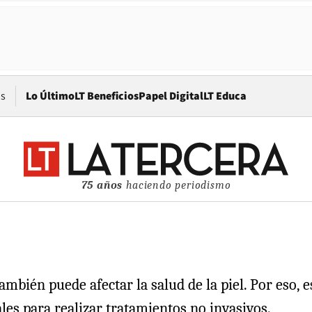
Opens in new window
os
Lo Último
LT Beneficios
Papel Digital
LT Educa
75 años
haciendo periodismo
ambién puede afectar la salud de la piel. Por eso, 
ales para realizar tratamientos no invasivos.