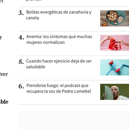
el
Bolitas energéticas de zanahoria y
3
.
canela
Anemia: los síntomas que muchas
r
4
.
mujeres normalizan
Cuando hacer ejercicio deja de ser
5
.
saludable
lver
Prenderse fuego: el podcast que
6
.
recupera la voz de Pedro Lemebel
ible