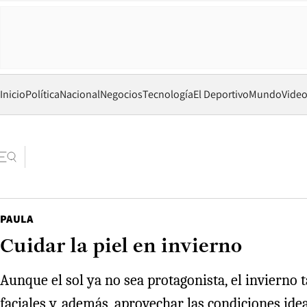
Inicio
Política
Nacional
Negocios
Tecnología
El Deportivo
Mundo
Vide
PAULA
Cuidar la piel en invierno
Aunque el sol ya no sea protagonista, el invierno t
faciales y, además, aprovechar las condiciones ide