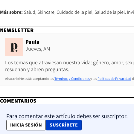
Más sobre:
Salud
Skincare
Cuidado de la piel
Salud de la piel
Inv
NEWSLETTER
Paula
Jueves, AM
Los temas que atraviesan nuestra vida: género, amor, sex
resuenan y abren preguntas.
Al suscribirte estás aceptando los
Términos y Condiciones
y las
Políticas de Privacidad
d
COMENTARIOS
Para comentar este artículo debes ser suscriptor.
OPENS IN NEW WINDOW
INICIA SESIÓN
SUSCRÍBETE