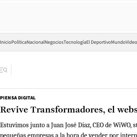
Inicio
Política
Nacional
Negocios
Tecnología
El Deportivo
Mundo
Vide
PIENSA DIGITAL
Revive Transformadores, el webs
Estuvimos junto a Juan José Díaz, CEO de WiWO, st
pequeñas empresas a la hora de vender por intern