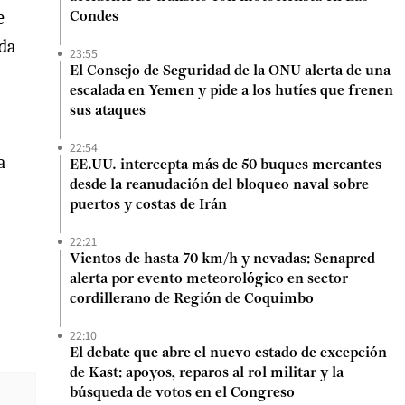
e
Condes
 da
23:55
El Consejo de Seguridad de la ONU alerta de una
escalada en Yemen y pide a los hutíes que frenen
sus ataques
22:54
a
EE.UU. intercepta más de 50 buques mercantes
desde la reanudación del bloqueo naval sobre
puertos y costas de Irán
22:21
Vientos de hasta 70 km/h y nevadas: Senapred
alerta por evento meteorológico en sector
cordillerano de Región de Coquimbo
22:10
El debate que abre el nuevo estado de excepción
de Kast: apoyos, reparos al rol militar y la
búsqueda de votos en el Congreso