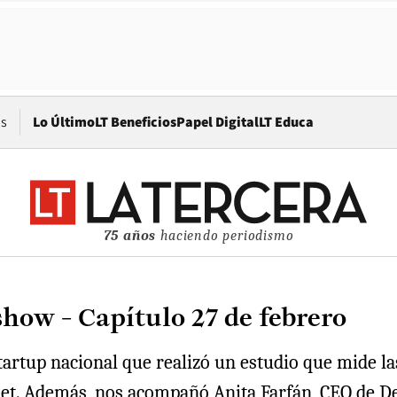
Opens in new window
os
Lo Último
LT Beneficios
Papel Digital
LT Educa
75 años
haciendo periodismo
how - Capítulo 27 de febrero
artup nacional que realizó un estudio que mide la
et. Además, nos acompañó Anita Farfán, CEO de Des