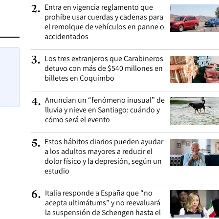
Entra en vigencia reglamento que
2
.
prohíbe usar cuerdas y cadenas para
el remolque de vehículos en panne o
accidentados
Los tres extranjeros que Carabineros
3
.
detuvo con más de $540 millones en
billetes en Coquimbo
Anuncian un “fenómeno inusual” de
4
.
lluvia y nieve en Santiago: cuándo y
cómo será el evento
Estos hábitos diarios pueden ayudar
5
.
a los adultos mayores a reducir el
dolor físico y la depresión, según un
estudio
Italia responde a España que “no
6
.
acepta ultimátums” y no reevaluará
la suspensión de Schengen hasta el