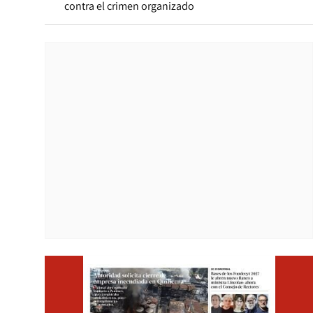
contra el crimen organizado
Opens i