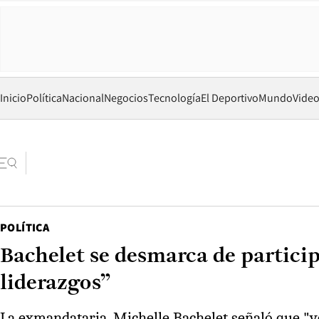
Inicio
Política
Nacional
Negocios
Tecnología
El Deportivo
Mundo
Vide
POLÍTICA
Bachelet se desmarca de partici
liderazgos”
La exmandataria, Michelle Bachelet señaló que "yo