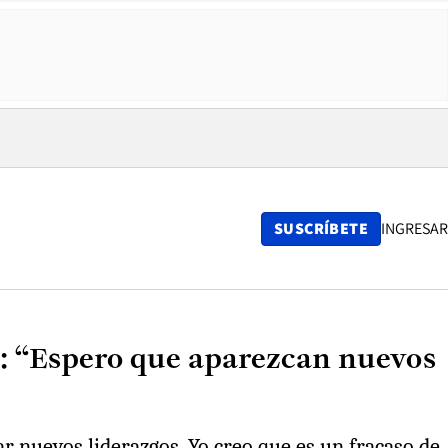
SUSCRÍBETE
INGRESAR
l: “Espero que aparezcan nuevos
r nuevos liderazgos. Yo creo que es un fracaso de