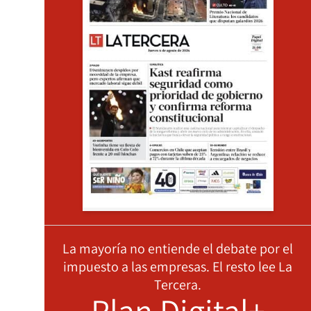
La mayoría no entiende el debate por el
impuesto a las empresas. El resto lee La
Tercera.
Plan Digital+