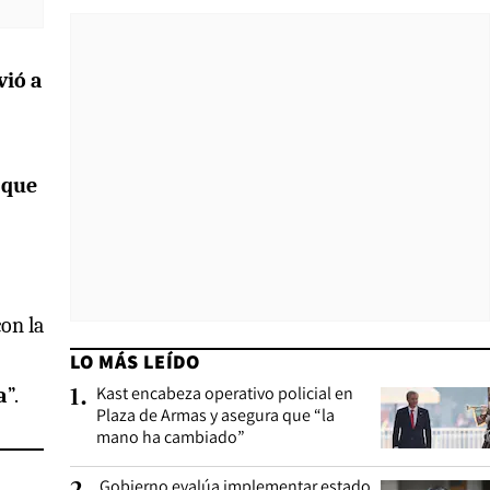
vió a
 que
on la
LO MÁS LEÍDO
Kast encabeza operativo policial en
a
”.
1
.
Plaza de Armas y asegura que “la
mano ha cambiado”
Gobierno evalúa implementar estado