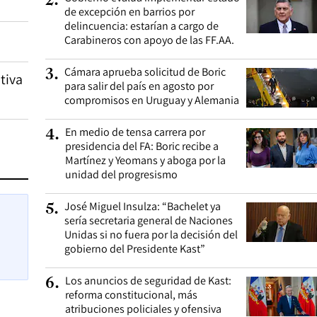
2
.
de excepción en barrios por
delincuencia: estarían a cargo de
Carabineros con apoyo de las FF.AA.
Cámara aprueba solicitud de Boric
3
.
tiva
para salir del país en agosto por
compromisos en Uruguay y Alemania
En medio de tensa carrera por
4
.
presidencia del FA: Boric recibe a
Martínez y Yeomans y aboga por la
unidad del progresismo
José Miguel Insulza: “Bachelet ya
5
.
sería secretaria general de Naciones
Unidas si no fuera por la decisión del
gobierno del Presidente Kast”
Los anuncios de seguridad de Kast:
6
.
reforma constitucional, más
atribuciones policiales y ofensiva