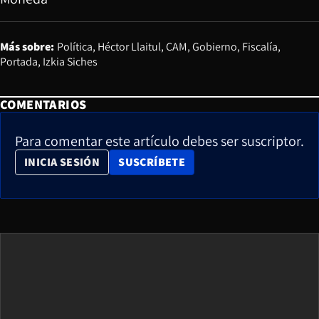
Más sobre:
Política
Héctor Llaitul
CAM
Gobierno
Fiscalía
Portada
Izkia Siches
COMENTARIOS
Para comentar este artículo debes ser suscriptor.
OPENS IN NEW WINDOW
INICIA SESIÓN
SUSCRÍBETE