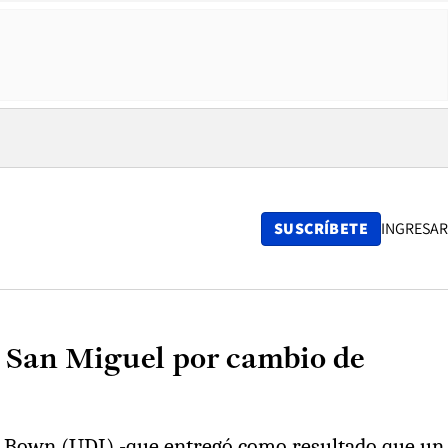
SUSCRÍBETE
INGRESAR
e San Miguel por cambio de
rol Bown (UDI) -que entregó como resultado que un