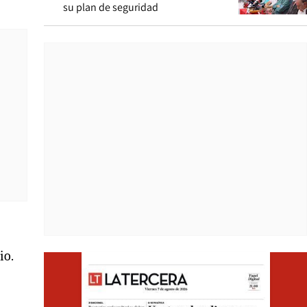
su plan de seguridad
io.
Opens i