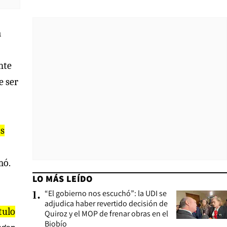
a
nte
e ser
os
mó.
LO MÁS LEÍDO
“El gobierno nos escuchó”: la UDI se
1
.
adjudica haber revertido decisión de
ítulo
Quiroz y el MOP de frenar obras en el
Biobío