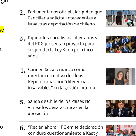
ugar
Parlamentarios oficialistas piden que
2
.
Cancillería solicite antecedentes a
Israel tras deportación de chileno
se
Diputados oficialistas, libertarios y
3
.
del PDG presentan proyecto para
n.
suspender la Ley Karin por cinco
años
e
Carmen Soza renuncia como
4
.
directora ejecutiva de Ideas
Republicanas por “diferencias
insalvables” en la gestión interna
Salida de Chile de los Países No
5
.
Alineados desata críticas en la
oposición
ro
“Recién ahora”: PC emite declaración
6
.
con duro cuestionamiento a Kast y