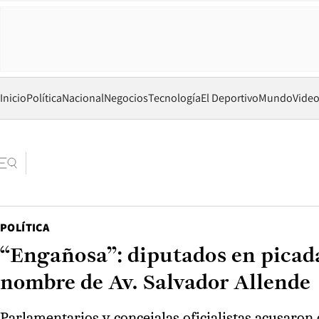
Inicio
Política
Nacional
Negocios
Tecnología
El Deportivo
Mundo
Vide
POLÍTICA
“Engañosa”: diputados en picada
nombre de Av. Salvador Allende
Parlamentarios y concejalas oficialistas acusaron