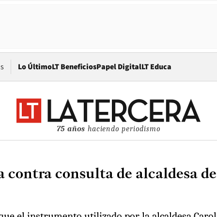
Opens in new window
os
Lo Último
LT Beneficios
Papel Digital
LT Educa
75 años
haciendo periodismo
 contra consulta de alcaldesa d
 que el instrumento utilizado por la alcaldesa Ca