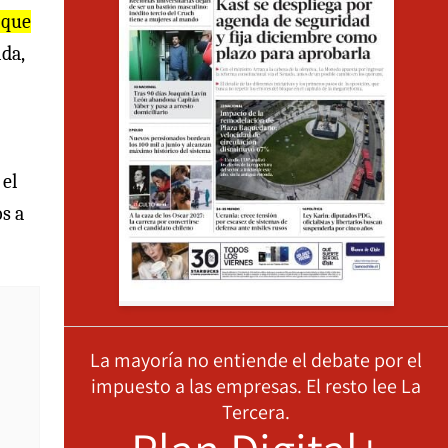
 que
ida,
 el
s a
La mayoría no entiende el debate por el
impuesto a las empresas. El resto lee La
Tercera.