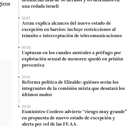
denuncian más de 50 heridos y 60 detenidos en
gicos
una redada israelí
01:07
Arrau explica alcances del nuevo estado de
excepción en barrios: incluye restricciones al
tránsito e interceptación de telecomunicaciones
00:35
Capturan en los canales australes a prófugo por
explotación sexual de menores: quedó en prisión
preventiva
23:41
Reforma política de Elizalde: quiénes serán los
integrantes de la comisión mixta que desatará los
últimos nudos
23:35
Exministro Cordero advierte “riesgo muy grande”
en propuesta de nuevo estado de excepción y
alerta por rol de las FF.AA.