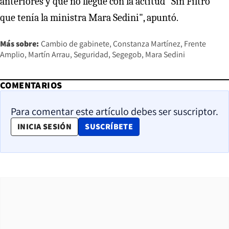
anteriores y que no llegue con la actitud “Sin Filtro”
que tenía la ministra Mara Sedini", apuntó.
Más sobre:
Cambio de gabinete
Constanza Martínez
Frente
Amplio
Martín Arrau
Seguridad
Segegob
Mara Sedini
COMENTARIOS
Para comentar este artículo debes ser suscriptor.
OPENS IN NEW WINDOW
INICIA SESIÓN
SUSCRÍBETE