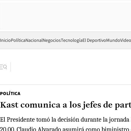
Inicio
Política
Nacional
Negocios
Tecnología
El Deportivo
Mundo
Vide
POLÍTICA
Kast comunica a los jefes de part
El Presidente tomó la decisión durante la jornada l
20.00. Claudio Alvarado asumirá como biministro 