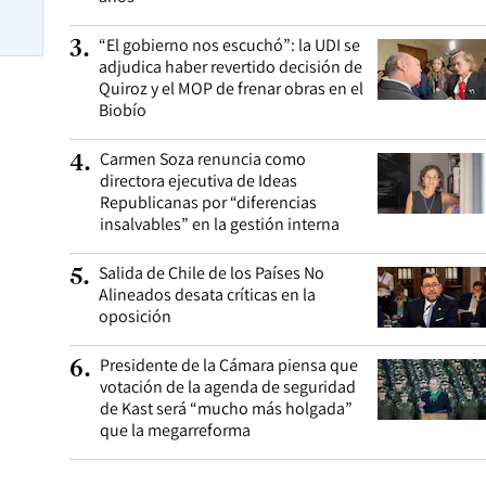
“El gobierno nos escuchó”: la UDI se
3
.
adjudica haber revertido decisión de
Quiroz y el MOP de frenar obras en el
Biobío
Carmen Soza renuncia como
4
.
directora ejecutiva de Ideas
Republicanas por “diferencias
insalvables” en la gestión interna
Salida de Chile de los Países No
5
.
Alineados desata críticas en la
oposición
Presidente de la Cámara piensa que
6
.
votación de la agenda de seguridad
de Kast será “mucho más holgada”
que la megarreforma