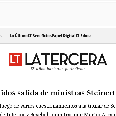
Opens in new window
os
Lo Último
LT Beneficios
Papel Digital
LT Educa
75 años
haciendo periodismo
idos salida de ministras Steinert
uego de varios cuestionamientos a la titular de Seg
de Interior y Segebob, mientras que Martín Arrau