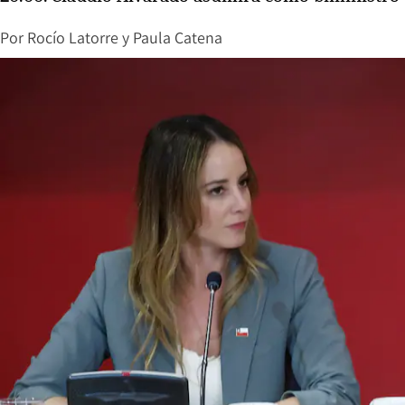
Por
Rocío Latorre
y
Paula Catena