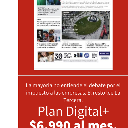
La mayoría no entiende el debate por el
impuesto a las empresas. El resto lee La
Tercera.
Plan Digital+
$6.990 al mes,