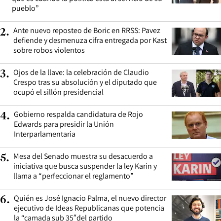
pueblo”
Ante nuevo reposteo de Boric en RRSS: Pavez
2
.
defiende y desmenuza cifra entregada por Kast
sobre robos violentos
Ojos de la llave: la celebración de Claudio
3
.
Crespo tras su absolución y el diputado que
ocupó el sillón presidencial
Gobierno respalda candidatura de Rojo
4
.
Edwards para presidir la Unión
Interparlamentaria
Mesa del Senado muestra su desacuerdo a
5
.
iniciativa que busca suspender la ley Karin y
llama a “perfeccionar el reglamento”
Quién es José Ignacio Palma, el nuevo director
6
.
ejecutivo de Ideas Republicanas que potencia
la “camada sub 35″del partido