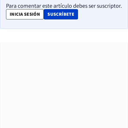
Para comentar este artículo debes ser suscriptor.
OPENS IN NEW WINDOW
INICIA SESIÓN
SUSCRÍBETE