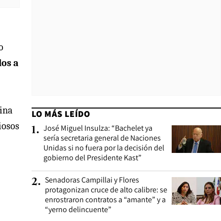
o
dos a
lina
LO MÁS LEÍDO
iosos
José Miguel Insulza: “Bachelet ya
1
.
sería secretaria general de Naciones
Unidas si no fuera por la decisión del
gobierno del Presidente Kast”
Senadoras Campillai y Flores
2
.
protagonizan cruce de alto calibre: se
enrostraron contratos a “amante” y a
“yerno delincuente”