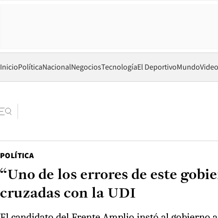
Inicio
Política
Nacional
Negocios
Tecnología
El Deportivo
Mundo
Vide
POLÍTICA
“Uno de los errores de este gobie
cruzadas con la UDI
El candidato del Frente Amplio instó al gobierno 