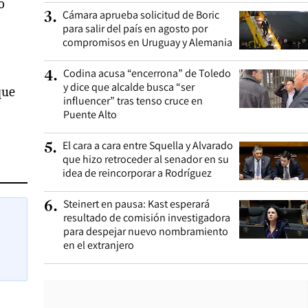
o
Cámara aprueba solicitud de Boric
3
.
para salir del país en agosto por
compromisos en Uruguay y Alemania
Codina acusa “encerrona” de Toledo
4
.
y dice que alcalde busca “ser
que
influencer” tras tenso cruce en
Puente Alto
El cara a cara entre Squella y Alvarado
5
.
que hizo retroceder al senador en su
idea de reincorporar a Rodríguez
Steinert en pausa: Kast esperará
6
.
resultado de comisión investigadora
para despejar nuevo nombramiento
en el extranjero