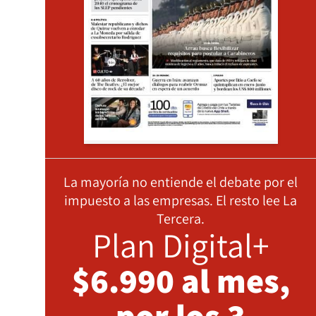
La mayoría no entiende el debate por el
impuesto a las empresas. El resto lee La
Tercera.
Plan Digital+
$6.990 al mes,
por los 3