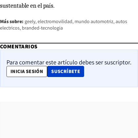
sustentable en el país.
Más sobre:
geely
electromovilidad
mundo automotriz
autos
electricos
branded-tecnologia
COMENTARIOS
Para comentar este artículo debes ser suscriptor.
OPENS IN NEW WINDOW
INICIA SESIÓN
SUSCRÍBETE