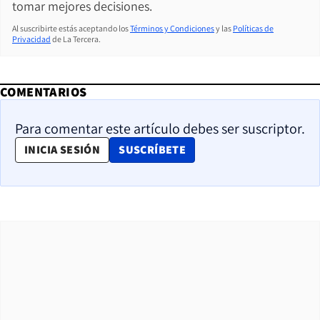
tomar mejores decisiones.
Al suscribirte estás aceptando los
Términos y Condiciones
y las
Políticas de
Privacidad
de La Tercera.
COMENTARIOS
Para comentar este artículo debes ser suscriptor.
OPENS IN NEW WINDOW
INICIA SESIÓN
SUSCRÍBETE