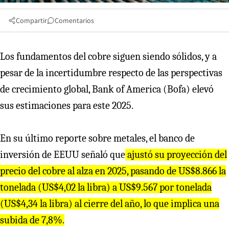
Compartir
Comentarios
Los fundamentos del cobre siguen siendo sólidos, y a
pesar de la incertidumbre respecto de las perspectivas
de crecimiento global, Bank of America (Bofa) elevó
sus estimaciones para este 2025.
En su último reporte sobre metales, el banco de
inversión de EEUU señaló que
ajustó su proyección del
precio del cobre al alza en 2025, pasando de US$8.866 la
tonelada (US$4,02 la libra) a US$9.567 por tonelada
(US$4,34 la libra) al cierre del año, lo que implica una
subida de 7,8%.