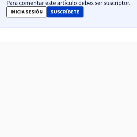
Para comentar este artículo debes ser suscriptor.
OPENS IN NEW WINDOW
INICIA SESIÓN
SUSCRÍBETE