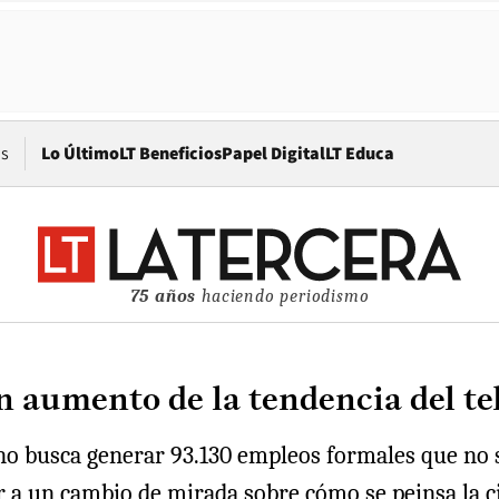
Opens in new window
os
Lo Último
LT Beneficios
Papel Digital
LT Educa
75 años
haciendo periodismo
n aumento de la tendencia del te
erno busca generar 93.130 empleos formales que no 
r a un cambio de mirada sobre cómo se peinsa la c