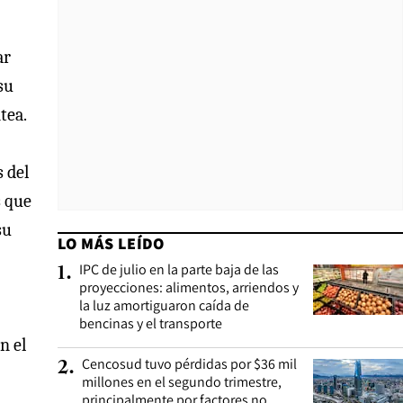
ar
su
tea.
s del
s que
su
LO MÁS LEÍDO
IPC de julio en la parte baja de las
1
.
proyecciones: alimentos, arriendos y
la luz amortiguaron caída de
bencinas y el transporte
n el
Cencosud tuvo pérdidas por $36 mil
2
.
millones en el segundo trimestre,
principalmente por factores no