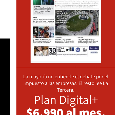
La mayoría no entiende el debate por el
impuesto a las empresas. El resto lee La
Tercera.
Plan Digital+
$6.990 al mes,