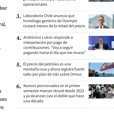
operacionales
lsar
Laboratorio Chile anuncia que
3
.
homólogo genérico de Ozempic
al,
costará menos de la mitad del precio
Andrónico Luksic responde a
4
.
interpelación por pago de
contribuciones: “Voy a seguir
e
pagando hasta el día que me muera”
El precio del petróleo es una
5
.
montaña rusa y ahora registra fuerte
salto por plan de Irán sobre Ormuz
Nuevos pensionados en el primer
6
.
semestre marcan récord desde 2022
a
y ya alcanzan casi el doble que hace
iano
una década
en