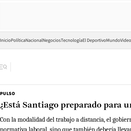
Inicio
Política
Nacional
Negocios
Tecnología
El Deportivo
Mundo
Vide
PULSO
¿Está Santiago preparado para u
Con la modalidad del trabajo a distancia, el gobi
normativa laboral, sino que también debería lleva